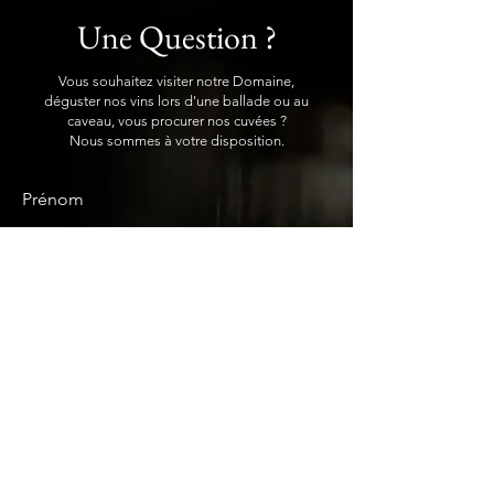
Une Question ?
Vous souhaitez visiter notre Domaine,
déguster nos vins lors d'une ballade ou au
caveau, vous procurer nos cuvées ?
Nous sommes à votre disposition.
Prénom
Nom de famille
E-mail
Rédigez un message
Envoyer