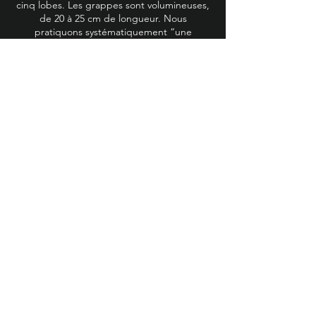
cinq lobes. Les grappes sont volumineuses,
de 20 à 25 cm de longueur. Nous
pratiquons systématiquement “une
vendange en vert” avant la floraison. Nous
laissons une grappe par rameau soit cinq à
six raisins par pied.
Elle s’apprécie avec une viande rouge, un
gibier ou un fromage affiné.
Bonne aptitude au vieillissement, de cinq à
dix ans suivant les millésimes.
VOIR LA BOUTIQUE
Une Question ?
Vous souhaitez visiter notre Domaine,
déguster nos vins lors d'une ballade ou au
caveau, vous procurer nos cuvées ?