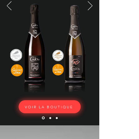
VOIR LA BOUTIQUE