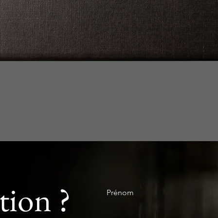
Aperçu rapide
ion ?
Prénom