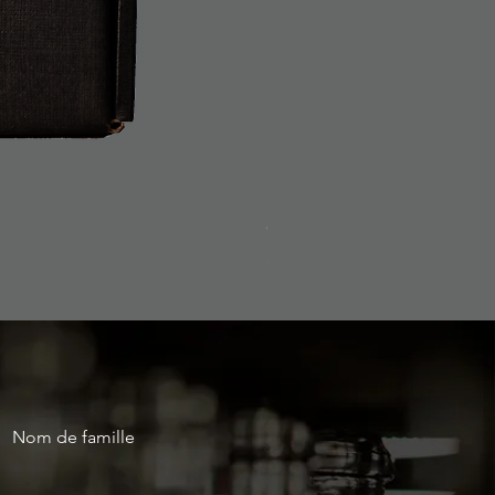
Coffret 1 bouteille
Prix
2,00 €
Nom de famille